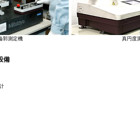
輪郭測定機
真円度
設備
計