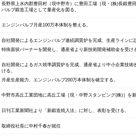
長野県上水内郡豊田村（現中野市）に豊田工場［現・(株)長鍛豊
バルブ鍛造工場として量産化を図る。
エンジンバルブ月産100万本体制を整える。
自社開発によるエンジンバルブ連続調質炉を完成、生産ラインに
特殊面状バーナーを開発し、通産省より新技術開発補助金を受け
自社開発によるガス焼準調質炉を完成、通産省より中小企業技術
ける。
月産生産能力、エンジンバルブ200万本体制を確立する。
中野市高丘工業団地に高丘工場［現・中野スタンピング(株)］を
日刊工業新聞社より「新鍛造焼入法」に対し、表彰を受ける。
取締役社長に中村千春が就任