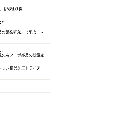
09」を認証取得
され
品の開発研究」（平成25～
る。
最先端ターボ部品の新量産
ンジン部品加工トライア