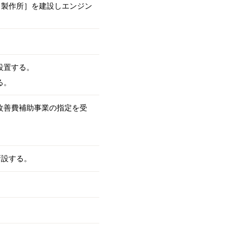
田製作所］を建設しエンジン
設置する。
る。
改善費補助事業の指定を受
新設する。