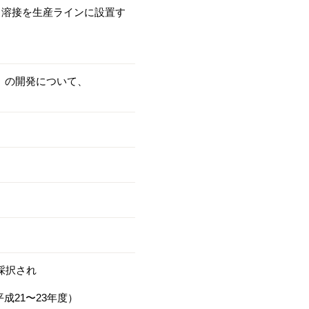
・溶接を生産ラインに設置す
」の開発について、
採択され
成21〜23年度）