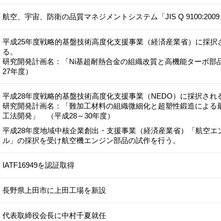
航空、宇宙、防衛の品質マネジメントシステム「JIS Q 9100:20
平成25年度戦略的基盤技術高度化支援事業（経済産業省）に採択
る。
研究開発計画名：「Ni基超耐熱合金の組織改質と高機能ターボ部
27年度）
平成28年度戦略的基盤技術高度化支援事業（NEDO）に採択され
研究開発計画名：「難加工材料の組織微細化と超塑性鍛造による
工法開発」 （平成28～30年度）
平成28年度地域中核企業創出・支援事業（経済産業省）「航空エ
ル」の採択を受け航空機エンジン部品の試作を行う。
IATF16949を認証取得
長野県上田市に上田工場を新設
代表取締役会長に中村千夏就任