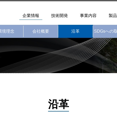
企業情報
技術開発
事業内容
製品
環境理念
会社概要
沿革
SDGsへの
沿革