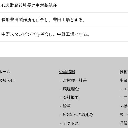
代表取締役社長に中村基就任
長鍛豊田製作所を併合し、豊田工場とする。
中野スタンピングを併合し、中野工場とする。
ホーム
企業情報
技術
お知らせ
-
ご挨拶・社是
事業
-
環境理念
-
エ
-
会社概要
-
ア
-
沿革
-
機
-
SDGsへの取組み
製品
-
アクセス
品質