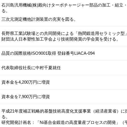
石川島汎用機械(株)殿向けターボチャージャー部品の加工・組立
る。
三次元測定機他計測装置の充実を図る。
長野県工業試験場との共同開発による「熱間鍛造用セラミック型
財団法人日本塑性加工学会より技術開発賞の学会賞を受ける。
品質の国際規格ISO9001取得 登録番号LIACA-094
代表取締役社長に中村千夏就任
資本金を4,200万円に増資
資本金を7,900万円に増資
平成21年度補正戦略的基盤技術高度化支援事業（経済産業省）に
る。
研究開発計画名：「Ni基合金鍛造の高度量産プロセスの開発」（平