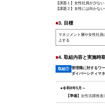
【課題１】女性社員が少ない
【課題２】女性には向かない
3. 目標
マネジメント層や女性社員
上する
4. 取組内容と実施時
管理職に対するワ
取組①
ダイバーシティマ
●令和8年5月～
【準備】
女性活躍推進