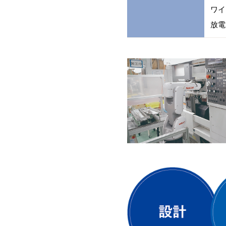
ワイ
放電