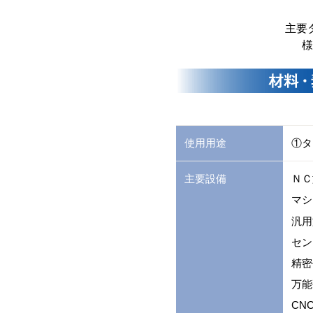
主要
様
使用用途
①タ
主要設備
ＮＣ
マシ
汎用
セン
精密
万能
CN