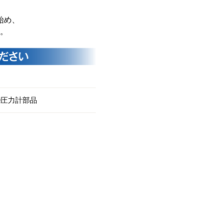
始め、
。
③圧力計部品