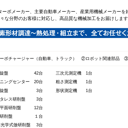
ターボメーカー、主要自動車メーカー、産業用機械メーカーを
々な分野のお客様に対応し、高品質な機械加工をお届けします
ーボチャージャー（自動車、トラック） ②ロボット関連部品 
旋盤
42台
三次元測定機
1台
ニングセンター
20台
粗さ測定機
1台
旋盤
3台
形状測定機
1台
タレス研削盤
3台
平面研削盤
12台
研削盤
１台
C光学式倣研削盤
3台