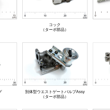
コック
ー
（ターボ部品）
グ
別体型ウエストゲートバルブAssy
（ターボ部品）