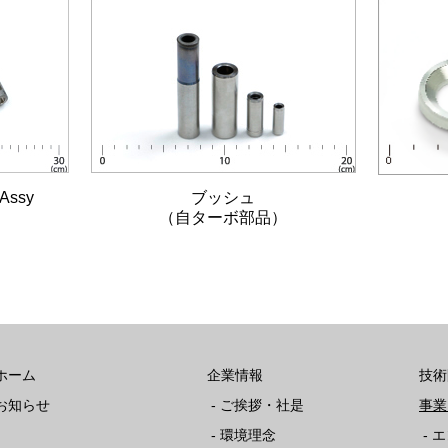
ssy
ブッシュ
（自ターボ部品）
ホーム
企業情報
技術
お知らせ
-
ご挨拶・社是
事業
-
環境理念
-
エ