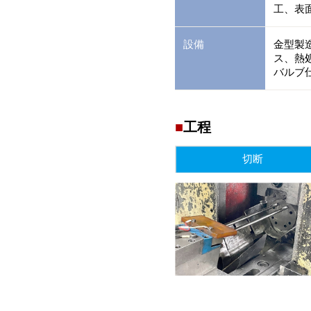
工、表
設備
金型製
ス、熱
バルブ
工程
切断