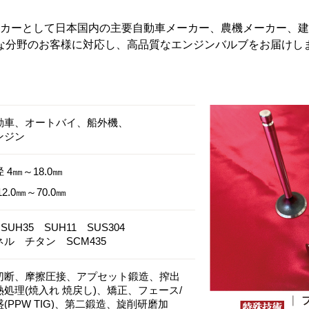
カーとして日本国内の主要自動車メーカー、農機メーカー、建
な分野のお客様に対応し、高品質なエンジンバルブをお届けし
動車、オートバイ、船外機、
ンジン
 4㎜～18.0㎜
2.0㎜～70.0㎜
 SUH35 SUH11 SUS304
ル チタン SCM435
切断、摩擦圧接、アプセット鍛造、搾出
処理(焼入れ 焼戻し)、矯正、フェース/
(PPW TIG)、第二鍛造、旋削研磨加