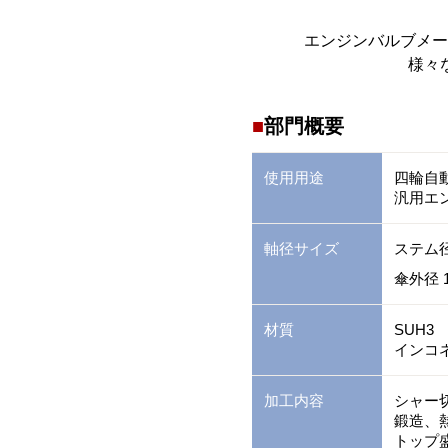
エンジンバルブメー
様々
部門概要
使用用途
四輪自
汎用エ
軸径サイズ
ステム径
傘外径 1
材質
SUH3
インコネ
加工内容
シャー
鍛造、熱
トップ盛